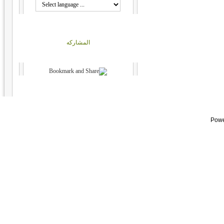
15- الحجر
16- النحل
17- الإسراء
المشاركه
18- الكهف
19- مريم
20- طه
21- الأنبياء
22- الحج
23- المؤمنون
24- النور
Powe
25- الفرقان
26- الشعراء
27- النمل
28- القصص
29- العنكبوت
30- الروم
31- لقمان
32- السجدة