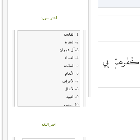
اختر سوره
1- الفاتحة
2- البقرة
3- آل عمران
ى كُفْرهمْ بِي
4- النساء
5- المائدة
6- الأنعام
7- الأعراف
8- الأنفال
9- التوبة
10- يونس
11- هود
12- يوسف
اختر اللغة
13- الرعد
14- إبراهيم